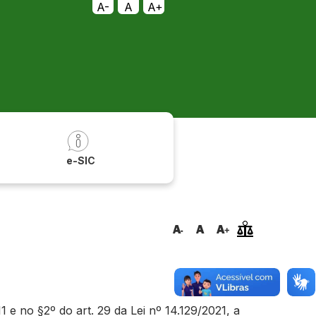
A-
A
A+
a
e-SIC
e no §2º do art. 29 da Lei nº 14.129/2021, a