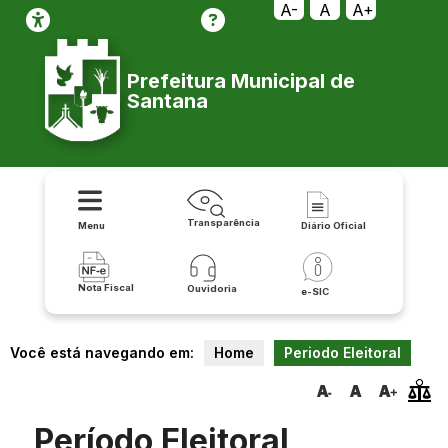
A-
A
A+
Prefeitura Municipal de
Santana
Transparência
Menu
Diário Oficial
Nota Fiscal
Ouvidoria
e-SIC
Você está navegando em:
Home
Periodo Eleitoral
Período Eleitoral