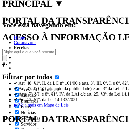
PRINCIPAL
▼
PORTAL DA TRANSPARÊNCIA
Você está navegando em:
ACESSO À INFORMAÇÃO LEI
Home
Coronavírus
Receitas
Filtrar por todos
✔ Art. 48, §1º, II, da LC nº 101/00 e arts. 3º, III, 6º, I, e 8º, §
✔ Art. 37 da CF (princípio da publicidade) e art. 3º da Lei nº 
Acesso à Informação
✔ Arts. 7º, VI, e 8º, §1º, IV, da LAI c/c art. 25, §3º, da Lei 14
Cidadão
✔ Art. 12, §1º, da Lei 14.133/2021
Empresas
▶ Veja mais em Mapa de Leis
Fotos
Notícias
PORTAL DA TRANSPARÊNC
Secretarias
Servidor