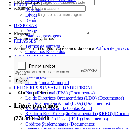
Cidade/Estado
RECEITAS
Assunto*
Receitas
Dívida Ativa
Renúncia de Receitas
DESPESAS
Despesas
Mensagem*
Diárias e Passagens
*Campos obrigatórios
REPASSES
Termos de Parceria
Ao iniciar um contato, você concorda com a
Política de privac
Convênios Recebidos
ATOS NORMATIVOS
Leis
Decretos
Portarias
Resoluções
Lei Orgânica Municipal
LEI DE RESPONSABILIDADE FISCAL
...Ou se preferir
Plano Plurianual (PPA) (Documentos)
Lei de Diretrizes Orçamentárias (LDO) (Documentos)
Lei Orçamentária Anual (LOA) (Documentos)
Ligue para nós
Relatório Prestação de Contas Anual
Relatório Res. Execução Orçamentária (RREO) (Docum
(77) 3484-2148
Relatório Gestão Fiscal (RGF) (Documentos)
Créditos Suplementares (Documentos)