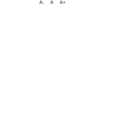
A-
A
A+