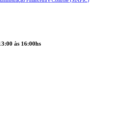
dministração Financeira e Controle (SIAFIC)
13:00 às 16:00hs