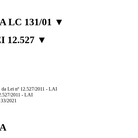
 LC 131/01
▼
 12.527
▼
2º, da Lei nº 12.527/2011 - LAI
12.527/2011 - LAI
.133/2021
IA