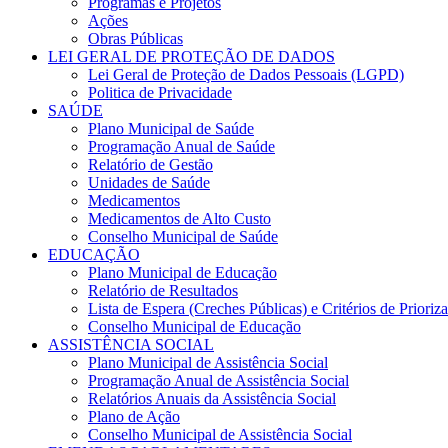
Programas e Projetos
Ações
Obras Públicas
LEI GERAL DE PROTEÇÃO DE DADOS
Lei Geral de Proteção de Dados Pessoais (LGPD)
Politica de Privacidade
SAÚDE
Plano Municipal de Saúde
Programação Anual de Saúde
Relatório de Gestão
Unidades de Saúde
Medicamentos
Medicamentos de Alto Custo
Conselho Municipal de Saúde
EDUCAÇÃO
Plano Municipal de Educação
Relatório de Resultados
Lista de Espera (Creches Públicas) e Critérios de Priori
Conselho Municipal de Educação
ASSISTÊNCIA SOCIAL
Plano Municipal de Assistência Social
Programação Anual de Assistência Social
Relatórios Anuais da Assistência Social
Plano de Ação
Conselho Municipal de Assistência Social