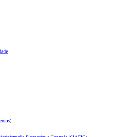
idade
entos)