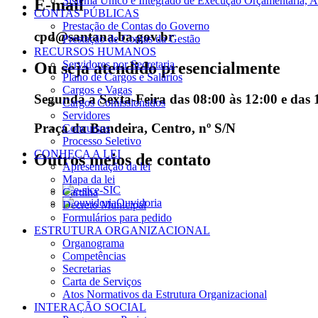
Sistema Único e Integrado de Execução Orçamentária, A
E-mail
CONTAS PÚBLICAS
Prestação de Contas do Governo
cpd@santana.ba.gov.br
Prestação de Contas da Gestão
RECURSOS HUMANOS
Servidores por Secretaria
Ou seja atendido presencialmente
Plano de Cargos e Salários
Cargos e Vagas
Segunda a Sexta-Feira das 08:00 às 12:00 e das 
Cargos Comissionados
Servidores
Praça da Bandeira, Centro, nº S/N
Concursos
Processo Seletivo
CONHEÇA A LEI
Outros meios de contato
Apresentação da lei
Mapa da lei
e-SIC
Cartilha
Ouvidoria
Decreto Municipal
Formulários para pedido
ESTRUTURA ORGANIZACIONAL
Organograma
Competências
Secretarias
Carta de Serviços
Atos Normativos da Estrutura Organizacional
INTERAÇÃO SOCIAL