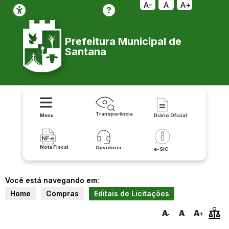
A-
A
A+
Prefeitura Municipal de
Santana
Transparência
Menu
Diário Oficial
Nota Fiscal
Ouvidoria
e-SIC
Você está navegando em:
Home
Compras
Editais de Licitações