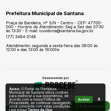
Prefeitura Municipal de Santana
Praça da Bandeira, nº S/N - Centro - CEP: 47700-
000 - Horário de Atendimento: Seg a Sex das 07:30
às 13:30 - E-mail: ouvidoria@santana.ba.gov.br
(77) 3484-2148
Atendimento: segunda a sexta-feira das 08:00 às
12:00 e das 13:00 às 16:00hs
Desenvolvido por
Aviso:
O Portal da Prefeitura
Municipal de Santana utiliza cookies
para melhorar a sua experiência, de
X
acordo com a nossa Política de
Aceitar
Privacidade, ao continuar navegando,
Fale conosco
você concorda com estas condições.
Leia nosso
Termo de Uso
.