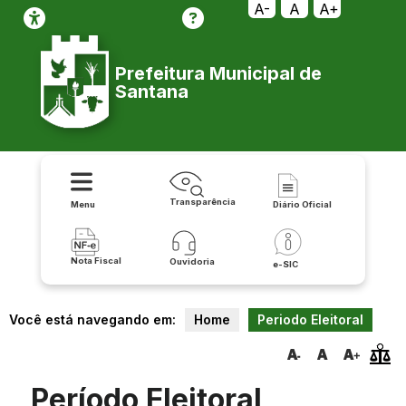
A-
A
A+
Prefeitura Municipal de
Santana
Transparência
Menu
Diário Oficial
Nota Fiscal
Ouvidoria
e-SIC
Você está navegando em:
Home
Periodo Eleitoral
Período Eleitoral