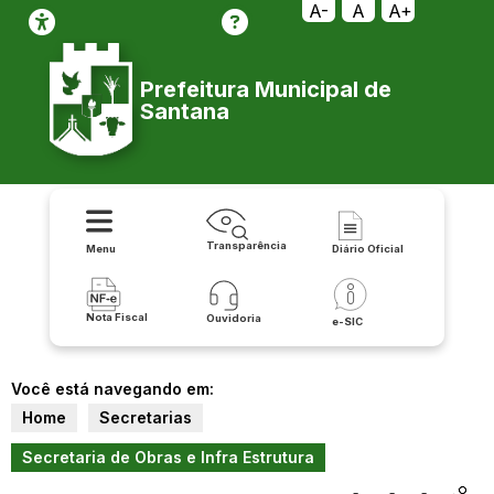
A-
A
A+
Prefeitura Municipal de
Santana
Transparência
Menu
Diário Oficial
Nota Fiscal
Ouvidoria
e-SIC
Você está navegando em:
Home
Secretarias
Secretaria de Obras e Infra Estrutura