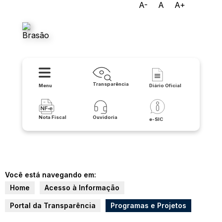
A-
A
A+
Prefeitura Municipal de
Santana
Transparência
Menu
Diário Oficial
Nota Fiscal
Ouvidoria
e-SIC
Você está navegando em:
Home
Acesso à Informação
Portal da Transparência
Programas e Projetos