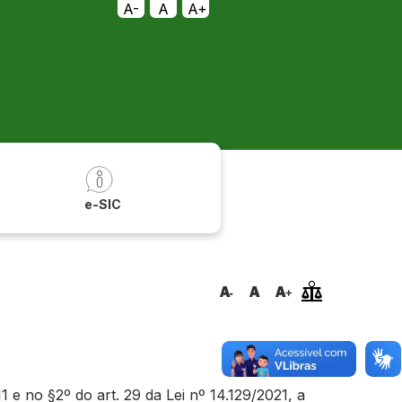
A-
A
A+
a
e-SIC
e no §2º do art. 29 da Lei nº 14.129/2021, a